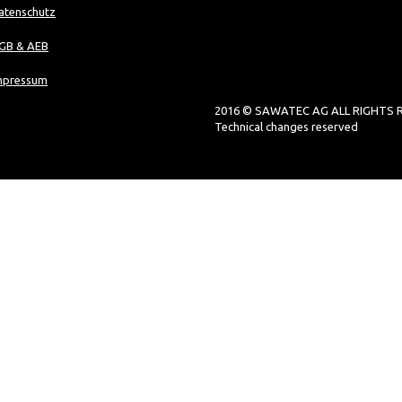
atenschutz
GB & AEB
mpressum
2016 © SAWATEC AG ALL RIGHTS 
Technical changes reserved