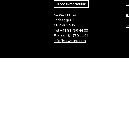
Kontaktformular
D
SAWATEC AG
A
Eschagger 2
CH-9468 Sax
I
Tel +41 81 750 44 00
Fax +41 81 750 44 01
info@sawatec.com