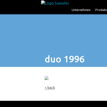
Unternehmen
Produkt
duo 1996
< back