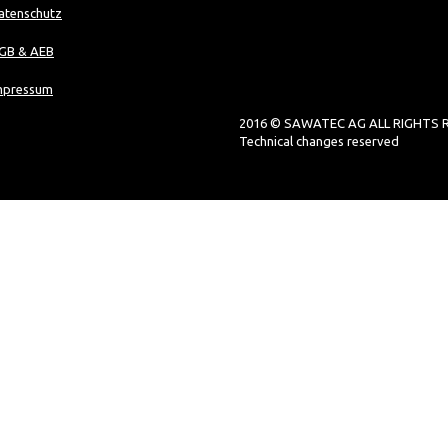
atenschutz
GB & AEB
mpressum
2016 © SAWATEC AG ALL RIGHTS 
Technical changes reserved