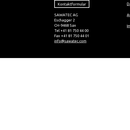
Kontaktformular
D
SAWATEC AG
A
Eschagger 2
CH-9468 Sax
I
Tel +41 81 750 44 00
Fax +41 81 750 44 01
info@sawatec.com