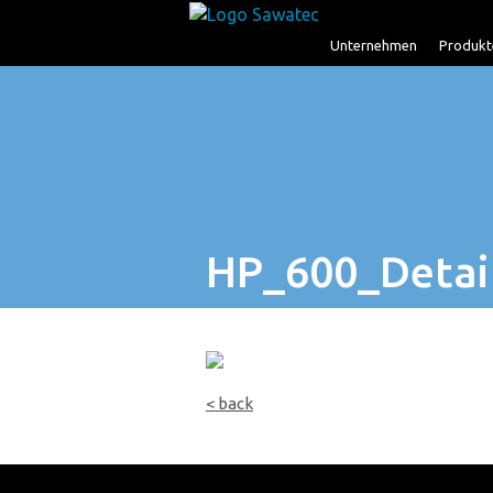
Unternehmen
Produkt
HP_600_Detai
< back