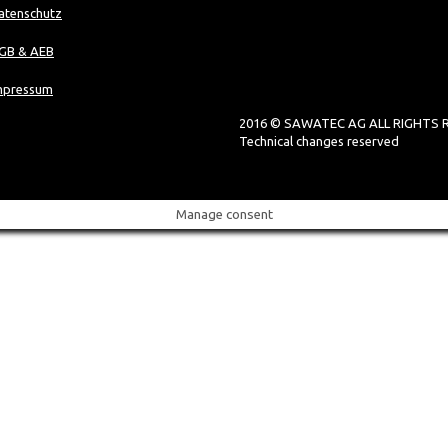
atenschutz
GB & AEB
mpressum
2016 © SAWATEC AG ALL RIGHTS 
Technical changes reserved
Manage consent