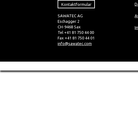
Kontaktformular
D
SAWATEC AG
A
Eschagger 2
CH-9468 Sax
I
Tel +41 81 750 44 00
Fax +41 81 750 44 01
info@sawatec.com